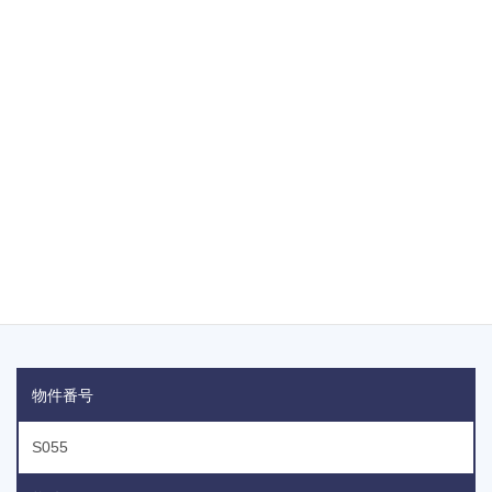
◇ 用途地域 ：第一種住居地域
◇ 引渡し条件：更地渡し（現況 資材置き場）・確定測量
◇ 取引態様 ：仲介
物件番号
S055