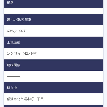
構造
建ぺい率/容積率
60％／200％
土地面積
140.47㎡（42.49坪）
建物面積
――――
所在地
稲沢市北市場本町二丁目