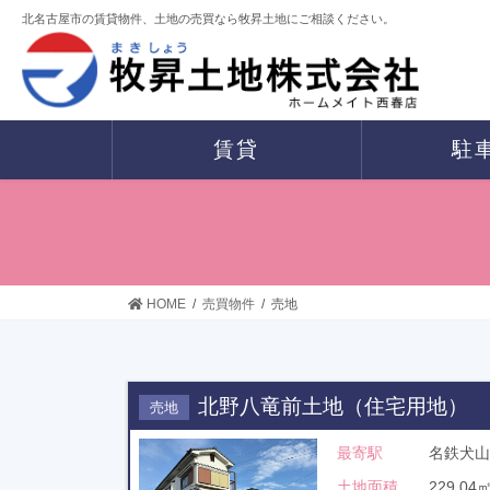
コ
ナ
北名古屋市の賃貸物件、土地の売買なら牧昇土地にご相談ください。
ン
ビ
テ
ゲ
ン
ー
ツ
シ
に
ョ
賃貸
駐
移
ン
動
に
移
動
HOME
売買物件
売地
北野八竜前土地（住宅用地）
売地
最寄駅
名鉄犬山
土地面積
229.04