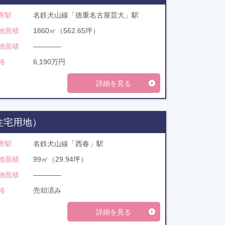
寄駅
名鉄犬山線「徳重名古屋芸大」駅
地面積
1860㎡（562.65坪）
物面積
――――
格
6,190万円
詳細を見る
住宅用地）
寄駅
名鉄犬山線「西春」駅
地面積
99㎡（29.94坪）
物面積
――――
格
売却済み
詳細を見る