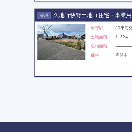
久地野牧野土地（住宅・事業用
売地
最寄駅
JR東海
土地面積
1132㎡
建物面積
――――
価格
商談中