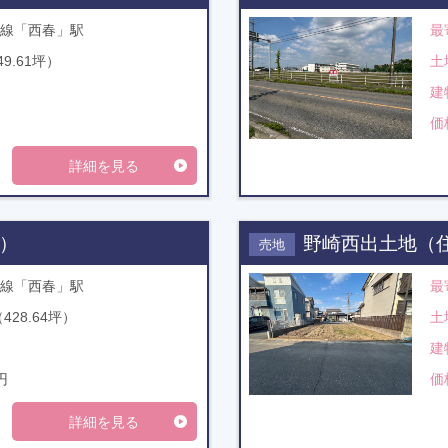
線「西春」駅
最
49.61坪）
土
建
価
詳細を見る
）
野崎西出土地（
売地
線「西春」駅
最
（428.64坪）
土
建
円
価
詳細を見る