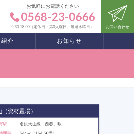
お気軽にお電話ください
0568-23-0666
9:30-18:00（定休日：第3火曜日、毎週水曜日）
お問い合わせ
舗紹介
お知らせ
地（資材置場）
寄駅
名鉄犬山線「西春」駅
地面積
544㎡（164.56坪）