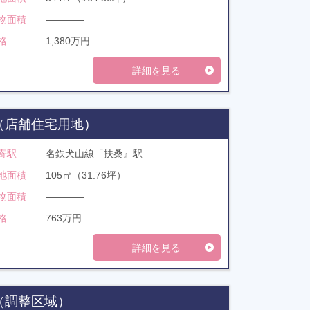
物面積
――――
格
1,380万円
詳細を見る
（店舗住宅用地）
寄駅
名鉄犬山線「扶桑』駅
地面積
105㎡（31.76坪）
物面積
――――
格
763万円
詳細を見る
（調整区域）