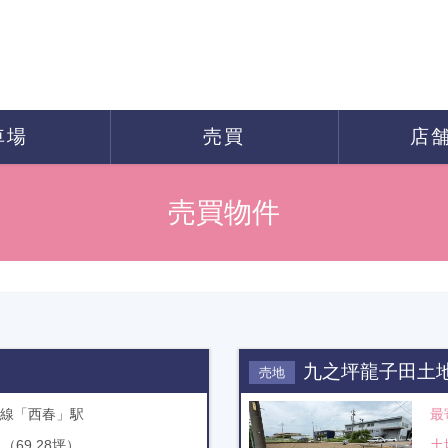
車場
売買
店
売買物件
九之坪龍子田土
売地
線「西春」駅
最
㎡（69.28坪）
土