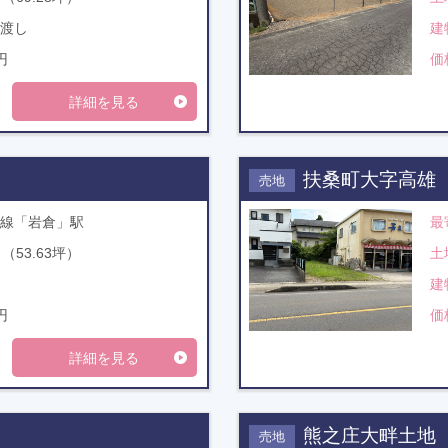
渡し
建
円
価
詳細を見る
扶桑町大字高雄
売地
線「岩倉」駅
最
㎡（53.63坪）
土
建
円
価
詳細を見る
熊之庄大畔土地
売地