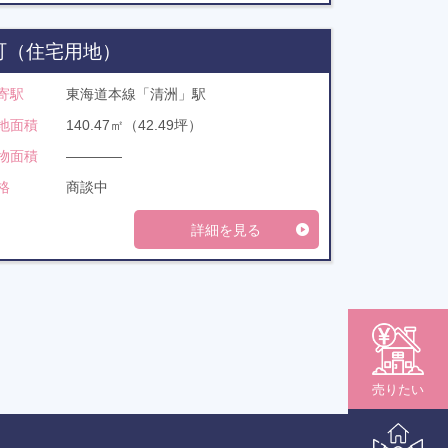
町（住宅用地）
寄駅
東海道本線「清洲」駅
地面積
140.47㎡（42.49坪）
物面積
――――
格
商談中
詳細を見る
売りたい