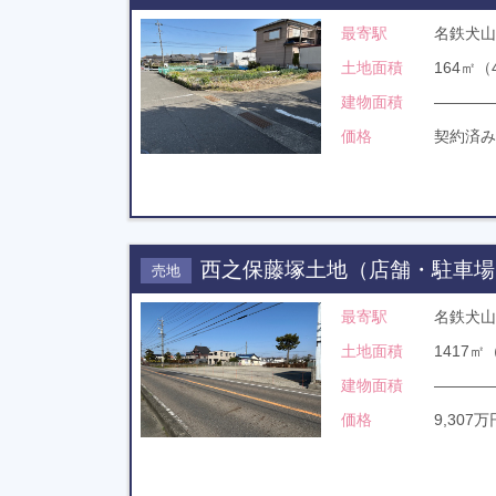
最寄駅
名鉄犬山
土地面積
164㎡（
建物面積
――――
価格
契約済み
西之保藤塚土地（店舗・駐車場
売地
最寄駅
名鉄犬山
土地面積
1417㎡
建物面積
――――
価格
9,307万