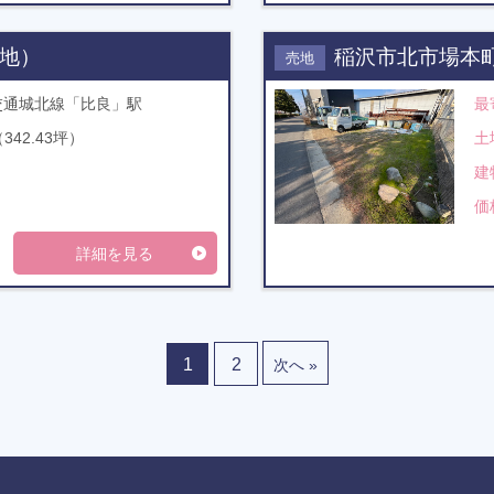
地）
稲沢市北市場本
売地
交通城北線「比良」駅
最
（342.43坪）
土
建
価
詳細を見る
1
2
次へ »